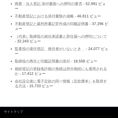
商業・法人登記 添付書面への押印の要否
- 52,991 ビュ
ー
不動産登記における添付書類の省略
- 46,811 ビュー
不動産登記と裁判所書記官作成の印鑑証明書
- 37,296 ビ
ュー
（代表）取締役の就任承諾書と辞任届への押印について
- 32,243 ビュー
監査役の退任登記 後任者がいないとき
- 24,077 ビュ
ー
取締役の再任と印鑑証明書の添付
- 18,558 ビュー
相続登記の登録免許税の免税は持分相続にも適用される
か
- 17,412 ビュー
会社設立後に電子定款の同一情報（定款謄本）を取得す
る方法
- 15,733 ビュー
サイトマップ