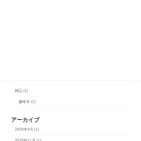
その他 (1)
一般社団法人設立登記 (1)
合併登記 (1)
役員・機関の変更登記 (7)
株式会社設立登記 (3)
相続 (1)
許認可 (2)
医療法人の許認可 (2)
雑記 (1)
趣味等 (1)
アーカイブ
2026年4月 (1)
2025年11月 (1)