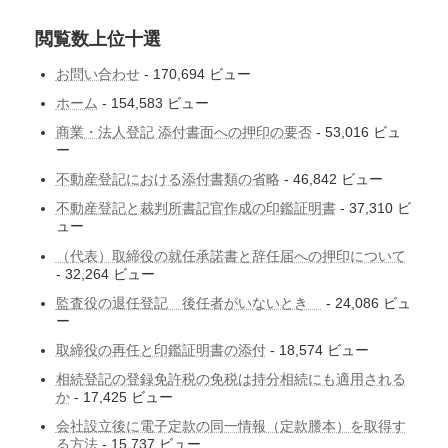
閲覧数上位十選
お問い合わせ
- 170,694 ビュー
ホーム
- 154,583 ビュー
商業・法人登記 添付書面への押印の要否
- 53,016 ビュ
ー
不動産登記における添付書類の省略
- 46,842 ビュー
不動産登記と裁判所書記官作成の印鑑証明書
- 37,310 ビ
ュー
（代表）取締役の就任承諾書と辞任届への押印について
- 32,264 ビュー
監査役の退任登記 後任者がいないとき
- 24,086 ビュ
ー
取締役の再任と印鑑証明書の添付
- 18,574 ビュー
相続登記の登録免許税の免税は持分相続にも適用される
か
- 17,425 ビュー
会社設立後に電子定款の同一情報（定款謄本）を取得す
る方法
- 15,737 ビュー