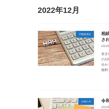
2022年12月
相
不動産登記
さ
2022
名古
の1
分か
無料
令
お知らせ
2022