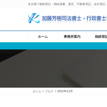
コ
ナ
名古屋で相続登記・相続放棄、遺言、不動産登記、会社登記
ン
ビ
テ
ゲ
ン
ー
ツ
シ
へ
ョ
ス
ン
ホーム
事務所案内
相続登
キ
に
ッ
移
プ
動
ホーム
ブログ
2022年12月