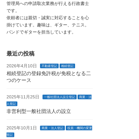
管理局への申請取次業務が行える行政書士
です。
依頼者には親切・誠実に対応することを心
掛けています。趣味は、ギター、テニス。
バンドでギターを担当しています。
最近の投稿
2026年4月10日
不動産登記
相続登記
相続登記の登録免許税が免税となる二
つのケース
2025年11月25日
一般社団法人設立登記
商業・法
人登記
非営利型一般社団法人の設立
2025年10月1日
商業・法人登記
役員・機関の変更
登記