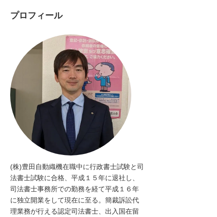
プロフィール
(株)豊田自動織機在職中に行政書士試験と司
法書士試験に合格、平成１５年に退社し、
司法書士事務所での勤務を経て平成１６年
に独立開業をして現在に至る。簡裁訴訟代
理業務が行える認定司法書士、出入国在留