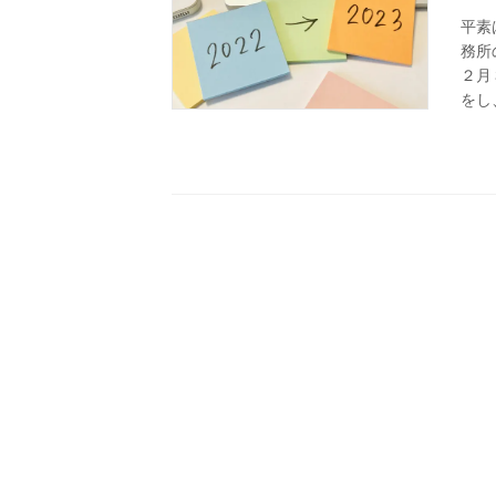
平素
務所
２月
をし