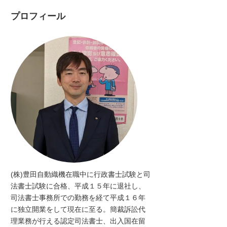
プロフィール
(株)豊田自動織機在職中に行政書士試験と司
法書士試験に合格、平成１５年に退社し、
司法書士事務所での勤務を経て平成１６年
に独立開業をして現在に至る。簡裁訴訟代
理業務が行える認定司法書士、出入国在留