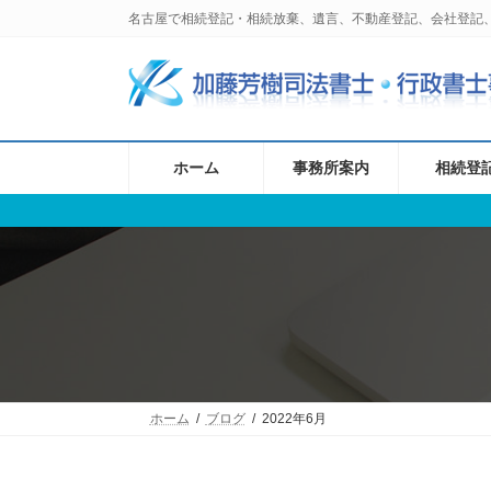
コ
ナ
名古屋で相続登記・相続放棄、遺言、不動産登記、会社登記
ン
ビ
テ
ゲ
ン
ー
ツ
シ
へ
ョ
ス
ン
ホーム
事務所案内
相続登
キ
に
ッ
移
プ
動
ホーム
ブログ
2022年6月