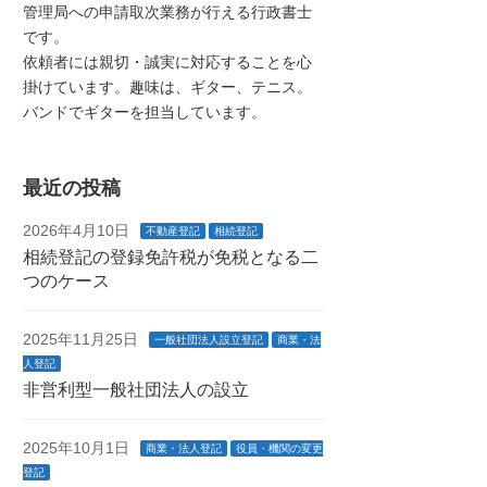
管理局への申請取次業務が行える行政書士
です。
依頼者には親切・誠実に対応することを心
掛けています。趣味は、ギター、テニス。
バンドでギターを担当しています。
最近の投稿
2026年4月10日
不動産登記
相続登記
相続登記の登録免許税が免税となる二
つのケース
2025年11月25日
一般社団法人設立登記
商業・法
人登記
非営利型一般社団法人の設立
2025年10月1日
商業・法人登記
役員・機関の変更
登記