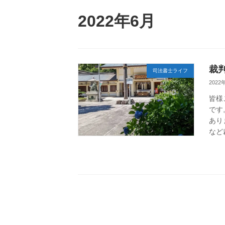
2022年6月
裁
司法書士ライフ
2022
皆様
です
あり
など