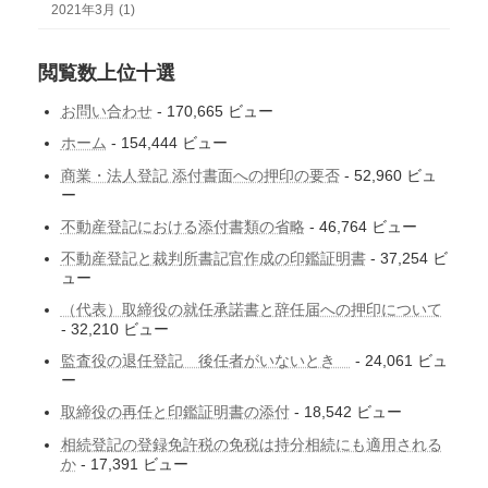
2021年3月 (1)
閲覧数上位十選
お問い合わせ
- 170,665 ビュー
ホーム
- 154,444 ビュー
商業・法人登記 添付書面への押印の要否
- 52,960 ビュ
ー
不動産登記における添付書類の省略
- 46,764 ビュー
不動産登記と裁判所書記官作成の印鑑証明書
- 37,254 ビ
ュー
（代表）取締役の就任承諾書と辞任届への押印について
- 32,210 ビュー
監査役の退任登記 後任者がいないとき
- 24,061 ビュ
ー
取締役の再任と印鑑証明書の添付
- 18,542 ビュー
相続登記の登録免許税の免税は持分相続にも適用される
か
- 17,391 ビュー