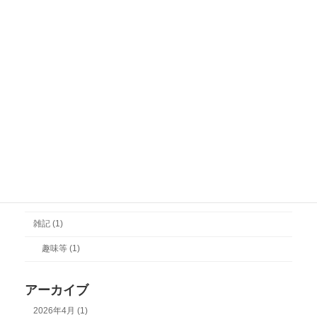
その他 (1)
一般社団法人設立登記 (1)
合併登記 (1)
役員・機関の変更登記 (7)
株式会社設立登記 (3)
相続 (1)
許認可 (2)
医療法人の許認可 (2)
雑記 (1)
趣味等 (1)
アーカイブ
2026年4月 (1)