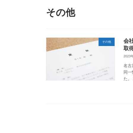
その他
会
その他
取
2023
名古
同一
た。