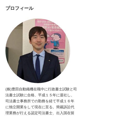
プロフィール
(株)豊田自動織機在職中に行政書士試験と司
法書士試験に合格、平成１５年に退社し、
司法書士事務所での勤務を経て平成１６年
に独立開業をして現在に至る。簡裁訴訟代
理業務が行える認定司法書士、出入国在留