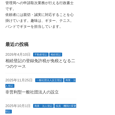
管理局への申請取次業務が行える行政書士
です。
依頼者には親切・誠実に対応することを心
掛けています。趣味は、ギター、テニス。
バンドでギターを担当しています。
最近の投稿
2026年4月10日
不動産登記
相続登記
相続登記の登録免許税が免税となる二
つのケース
2025年11月25日
一般社団法人設立登記
商業・法
人登記
非営利型一般社団法人の設立
2025年10月1日
商業・法人登記
役員・機関の変更
登記