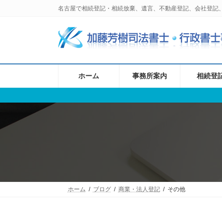
コ
ナ
名古屋で相続登記・相続放棄、遺言、不動産登記、会社登記
ン
ビ
テ
ゲ
ン
ー
ツ
シ
へ
ョ
ス
ン
ホーム
事務所案内
相続登
キ
に
ッ
移
プ
動
ホーム
ブログ
商業・法人登記
その他